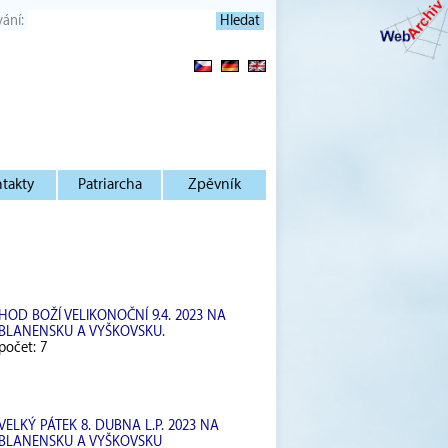
vání:
takty
Patriarcha
Zpěvník
HOD BOŽÍ VELIKONOČNÍ 9.4. 2023 NA
BLANENSKU A VYŠKOVSKU.
počet: 7
VELKÝ PÁTEK 8. DUBNA L.P. 2023 NA
BLANENSKU A VYŠKOVSKU