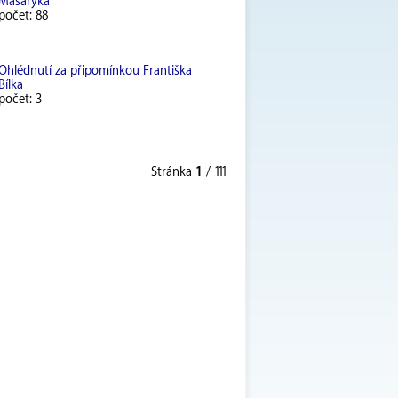
Masaryka
počet: 88
Ohlédnutí za připomínkou Františka
Bílka
počet: 3
Stránka
1
/ 111