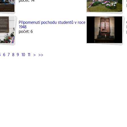
počet: 14
Připomenutí pochodu studentů v roce
1948
počet: 6
5
|
6
|
7
|
8
|
9
|
10
|
11
|
>
|
>>