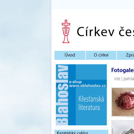
Úvod
O církvi
Zpr
Fotogale
vše
|
patri
Kazatelský cyklus