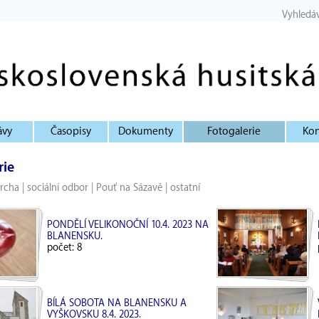
Vyhledá
ávy
Časopisy
Dokumenty
Fotogalerie
Kon
rie
archa
|
sociální odbor
|
Pouť na Sázavě
|
ostatní
PONDĚLÍ VELIKONOČNÍ 10.4. 2023 NA
BLANENSKU.
počet: 8
BÍLÁ SOBOTA NA BLANENSKU A
VYŠKOVSKU 8.4. 2023.