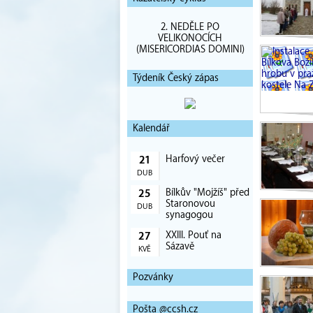
2. NEDĚLE PO
VELIKONOCÍCH
(MISERICORDIAS DOMINI)
Týdeník Český zápas
Kalendář
Harfový večer
21
DUB
Bílkův "Mojžíš" před
25
Staronovou
DUB
synagogou
XXIII. Pouť na
27
Sázavě
KVĚ
Pozvánky
Pošta @ccsh.cz