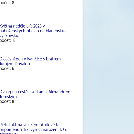
počet: 8
Květná neděle L.P. 2023 v
náboženských obcích na blanensku a
vyškovsku.
počet: 13
Diecézní den v Ivančice s bratrem
Jurajem Dovalou
počet: 6
Dialog na cestě - setkání s Alexandrem
Tomským
počet: 8
Pietní akt na lánském hřbitově k
připomenutí 173. výročí narození T. G.