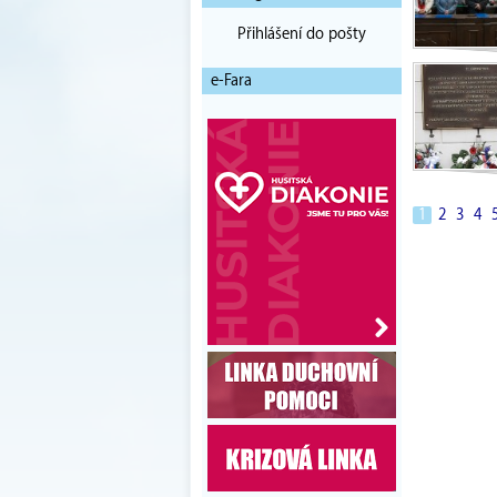
Přihlášení do pošty
e-Fara
1
|
2
|
3
|
4
|