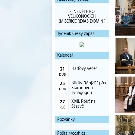
2. NEDĚLE PO
VELIKONOCÍCH
(MISERICORDIAS DOMINI)
Týdeník Český zápas
Kalendář
Harfový večer
21
DUB
Bílkův "Mojžíš" před
25
Staronovou
DUB
synagogou
XXIII. Pouť na
27
Sázavě
KVĚ
Pozvánky
Pošta @ccsh.cz