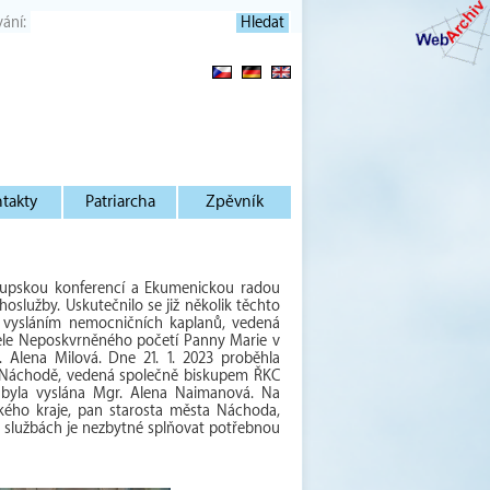
vání:
takty
Patriarcha
Zpěvník
skupskou konferencí a Ekumenickou radou
oslužby. Uskutečnilo se již několik těchto
 vysláním nemocničních kaplanů, vedená
ele Neposkvrněného početí Panny Marie v
. Alena Milová. Dne 21. 1. 2023 proběhla
v Náchodě, vedená společně biskupem ŘKC
 byla vyslána Mgr. Alena Naimanová. Na
ého kraje, pan starosta města Náchoda,
h službách je nezbytné splňovat potřebnou