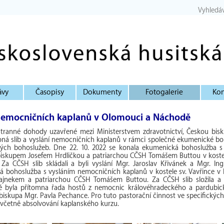
Vyhledá
ávy
Časopisy
Dokumenty
Fotogalerie
Kon
nemocničních kaplanů v Olomouci a Náchodě
jstranné dohody uzavřené mezi Ministerstvem zdravotnictví, Českou bi
koná slib a vyslání nemocničních kaplanů v rámci společné ekumenické boh
ých bohoslužeb. Dne 22. 10. 2022 se konala ekumenická bohoslužba s
biskupem Josefem Hrdličkou a patriarchou CČSH Tomášem Buttou v kost
Za CČSH slib skládali a byli vyslání Mgr. Jaroslav Křivánek a Mgr. Ing
á bohoslužba s vysláním nemocničních kaplanů v kostele sv. Vavřince 
ajnekem a patriarchou CČSH Tomášem Buttou. Za CČSH slib složila a
ě byla přítomna řada hostů z nemocnic královéhradeckého a pardubick
 biskupa Mgr. Pavla Pechance. Pro tuto pastorační činnost ve specifickýc
i, včetně absolvování kaplanského kurzu.