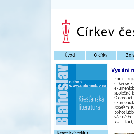
Úvod
O církvi
Zpr
Vyslání 
Podle tro
církví se 
ekumenick
společně 
Olomouci. 
ekumenick
Josefem K
bohoslužb
včetně br.
kvalifikac
Kazatelský cyklus