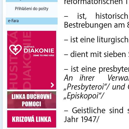
reformatorischen T
Přihlášení do pošty
– ist, historis
e-Fara
Bestrebungen am 8
– ist eine liturgisc
– dient mit siebe
– ist eine presbyt
An ihrer
Verwa
„Presbyteroi“/ und G
„Episkopoi“/
– Geistliche sind
Jahr 1947/