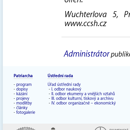
Wuchterlova 5, P
www.ccsh.cz
Administrátor
publik
Patriarcha
Ústřední rada
-
program
Úřad ústřední rady
-
dopisy
-
I. odbor naukový
-
kázání
-
II. odbor ekumeny a vnějších vztahů
-
projevy
-
III. odbor kulturní, tiskový a archivu
-
modlitby
-
IV. odbor organizačně – ekonomický
-
články
-
fotogalerie