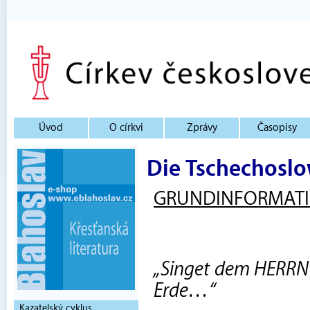
Úvod
O církvi
Zprávy
Časopisy
Die Tschechoslo
GRUNDINFORMAT
„Singet dem HERRN 
Erde…“
Kazatelský cyklus