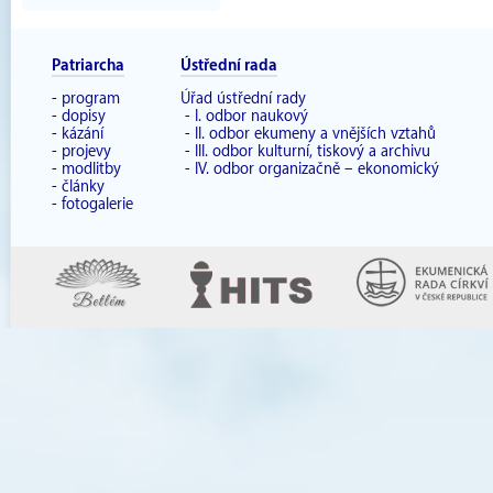
Patriarcha
Ústřední rada
-
program
Úřad ústřední rady
-
dopisy
-
I. odbor naukový
-
kázání
-
II. odbor ekumeny a vnějších vztahů
-
projevy
-
III. odbor kulturní, tiskový a archivu
-
modlitby
-
IV. odbor organizačně – ekonomický
-
články
-
fotogalerie