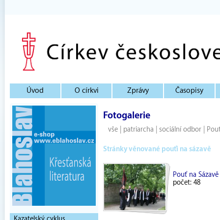
Úvod
O církvi
Zprávy
Časopisy
Fotogalerie
vše
|
patriarcha
|
sociální odbor
|
Pouť
Stránky věnované pouťi na sázavě
Pouť na Sázavě
počet: 48
Kazatelský cyklus