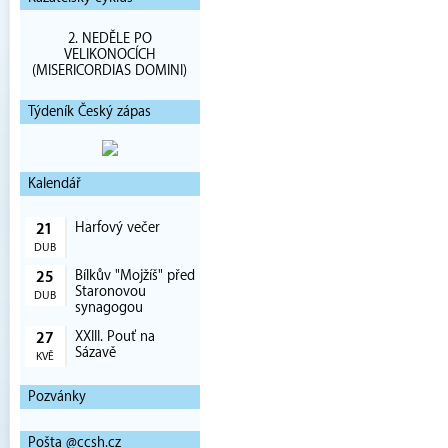
2. NEDĚLE PO
VELIKONOCÍCH
(MISERICORDIAS DOMINI)
Týdeník Český zápas
Kalendář
Harfový večer
21
DUB
Bílkův "Mojžíš" před
25
Staronovou
DUB
synagogou
XXIII. Pouť na
27
Sázavě
KVĚ
Pozvánky
Pošta @ccsh.cz