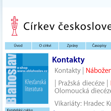
Úvod
O církvi
Zprávy
Časopisy
Kontakty
Kontakty
|
Nábožen
|
Pražská diecéze
|
Olomoucká diecéz
Vikariáty:
Hradec K
Kazatelský cyklus