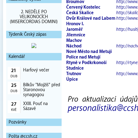
Broumov
http://www
Červený Kostelec
http://www.
2. NEDĚLE PO
Česká Skalice
http://skali
VELIKONOCÍCH
Dvůr Králové nad Labem
http://www.
(MISERICORDIAS DOMINI)
Hronov I.
Jaroměř
http://husit
Týdeník Český zápas
Jilemnice
Machov
Náchod
http://nach
Nové Město nad Metují
Kalendář
Police nad Metují
Rtyně v Podkrkonoší
http://rtyne
Studnice
Harfový večer
21
Trutnov
http://www.
DUB
Úpice
Bílkův "Mojžíš" před
25
Staronovou
DUB
synagogou
Pro aktualizaci údaj
XXIII. Pouť na
27
personalistika@ccsh
Sázavě
KVĚ
Pozvánky
Pošta @ccsh.cz