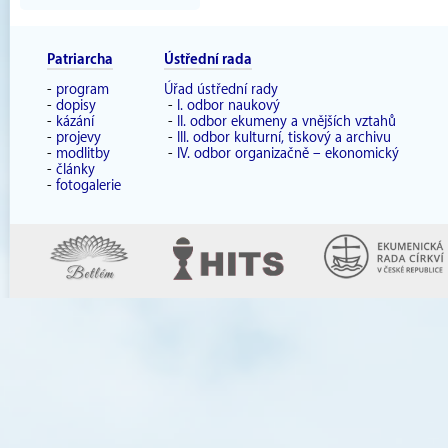
Patriarcha
Ústřední rada
-
program
Úřad ústřední rady
-
dopisy
-
I. odbor naukový
-
kázání
-
II. odbor ekumeny a vnějších vztahů
-
projevy
-
III. odbor kulturní, tiskový a archivu
-
modlitby
-
IV. odbor organizačně – ekonomický
-
články
-
fotogalerie