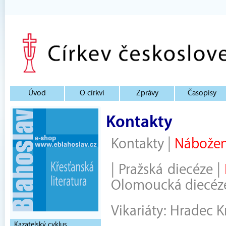
Úvod
O církvi
Zprávy
Časopisy
Kontakty
Kontakty
|
Nábožen
|
Pražská diecéze
|
Olomoucká diecéz
Vikariáty:
Hradec K
Kazatelský cyklus