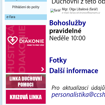
Duchovní z této o
Přihlášení do pošty
Mgr. Olga Líbalová (farář)
e-mail: faraccsh.hronov@seznam.cz
e-Fara
Bohoslužby
pravidelné
Neděle 10:00
Fotky
Další informace
Pro aktualizaci údaj
personalistika@ccsh