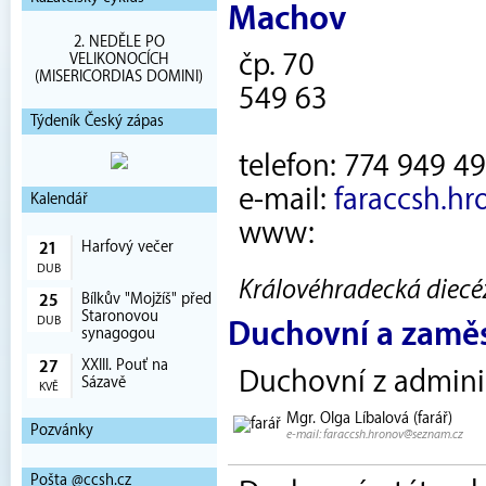
Machov
2. NEDĚLE PO
čp. 70
VELIKONOCÍCH
(MISERICORDIAS DOMINI)
549 63
Týdeník Český zápas
telefon: 774 949 4
e-mail:
faraccsh.h
Kalendář
www:
Harfový večer
21
DUB
Královéhradecká diecéz
Bílkův "Mojžíš" před
25
Staronovou
DUB
Duchovní a zamě
synagogou
XXIII. Pouť na
27
Duchovní z admini
Sázavě
KVĚ
Mgr. Olga Líbalová (farář)
Pozvánky
e-mail: faraccsh.hronov@seznam.cz
Pošta @ccsh.cz