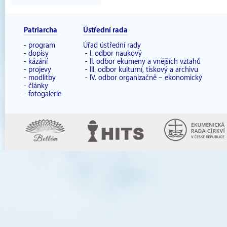
Patriarcha
Ústřední rada
-
program
Úřad ústřední rady
-
dopisy
-
I. odbor naukový
-
kázání
-
II. odbor ekumeny a vnějších vztahů
-
projevy
-
III. odbor kulturní, tiskový a archivu
-
modlitby
-
IV. odbor organizačně – ekonomický
-
články
-
fotogalerie