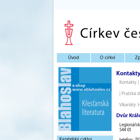
Úvod
O církvi
Zp
Kontakt
Kontakty
|
|
Pražská d
Vikariáty:
H
Dvůr Krá
Legionářsk
544 01
Kazatelský cyklus