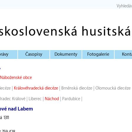
Vyhledá
rávy
Časopisy
Dokumenty
Fotogalerie
Kont
y
Náboženské obce
iecéze
|
Královéhradecká diecéze
|
Brněnská diecéze
|
Olomoucká diecéze
radec Králové
|
Liberec
|
Náchod
|
Pardubice
|
lové nad Labem
á 1311