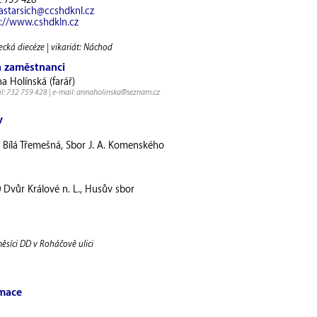
2 759 428
astarsich@ccshdknl.cz
p://www.cshdkln.cz
cká diecéze | vikariát: Náchod
a zaměstnanci
a Holínská (farář)
l: 732 759 428 | e-mail: annaholinska@seznam.cz
y
 Bílá Třemešná, Sbor J. A. Komenského
 Dvůr Králové n. L., Husův sbor
měsíci DD v Roháčově ulici
rmace