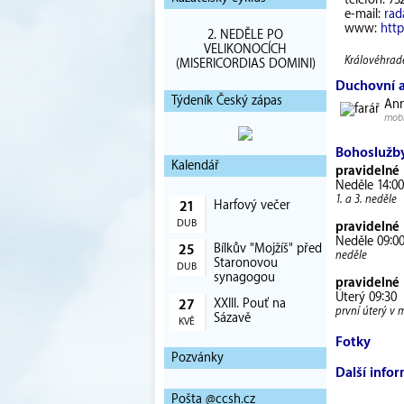
telefon: 73
e-mail:
rad
www:
htt
2. NEDĚLE PO
VELIKONOCÍCH
Královéhrade
(MISERICORDIAS DOMINI)
Duchovní 
Týdeník Český zápas
Ann
mobi
Bohoslužb
Kalendář
pravidelné
Neděle 14:00
1. a 3. neděle
Harfový večer
21
DUB
pravidelné
Neděle 09:00
Bílkův "Mojžíš" před
25
neděle
Staronovou
DUB
synagogou
pravidelné
Úterý 09:30
XXIII. Pouť na
27
první úterý v 
Sázavě
KVĚ
Fotky
Pozvánky
Další info
Pošta @ccsh.cz