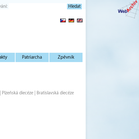
vání:
akty
Patriarcha
Zpěvník
|
Plzeňská diecéze
|
Bratislavská diecéze