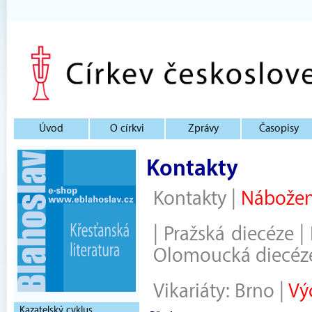
Úvod
O církvi
Zprávy
Časopisy
Kontakty
Kontakty
|
Nábožen
|
Pražská diecéze
|
Olomoucká diecéz
Vikariáty:
Brno
|
Vý
Kazatelský cyklus