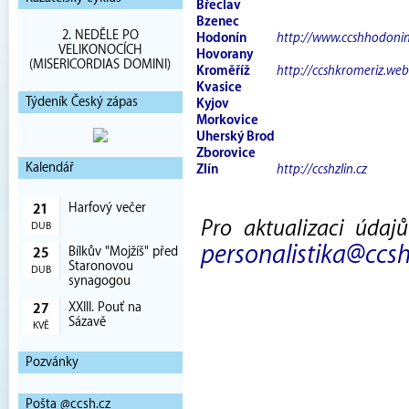
Břeclav
Bzenec
2. NEDĚLE PO
Hodonín
http://www.ccshhodonin
VELIKONOCÍCH
Hovorany
(MISERICORDIAS DOMINI)
Kroměříž
http://ccshkromeriz.we
Kvasice
Týdeník Český zápas
Kyjov
Morkovice
Uherský Brod
Zborovice
Kalendář
Zlín
http://ccshzlin.cz
Harfový večer
21
Pro aktualizaci údaj
DUB
personalistika@ccsh
Bílkův "Mojžíš" před
25
Staronovou
DUB
synagogou
XXIII. Pouť na
27
Sázavě
KVĚ
Pozvánky
Pošta @ccsh.cz