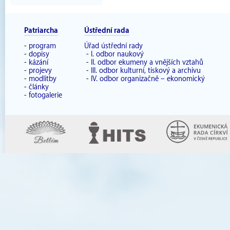
Patriarcha
Ústřední rada
-
program
Úřad ústřední rady
-
dopisy
-
I. odbor naukový
-
kázání
-
II. odbor ekumeny a vnějších vztahů
-
projevy
-
III. odbor kulturní, tiskový a archivu
-
modlitby
-
IV. odbor organizačně – ekonomický
-
články
-
fotogalerie