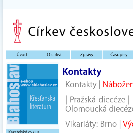
Úvod
O církvi
Zprávy
Časopisy
Kontakty
Kontakty
|
Nábožen
|
Pražská diecéze
|
Olomoucká diecéz
Vikariáty:
Brno
|
Vý
Kazatelský cyklus