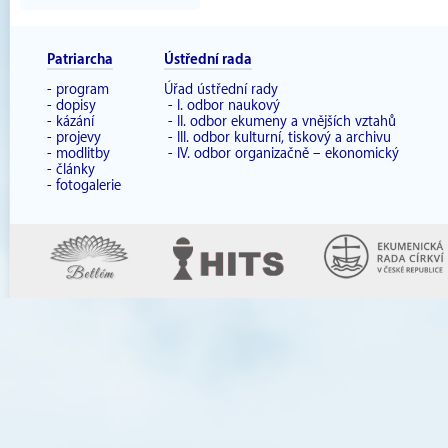
Patriarcha
Ústřední rada
-
program
Úřad ústřední rady
-
dopisy
-
I. odbor naukový
-
kázání
-
II. odbor ekumeny a vnějších vztahů
-
projevy
-
III. odbor kulturní, tiskový a archivu
-
modlitby
-
IV. odbor organizačně – ekonomický
-
články
-
fotogalerie