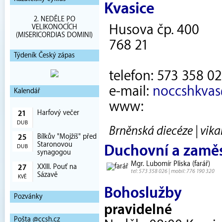
Kvasice
2. NEDĚLE PO
Husova čp. 400
VELIKONOCÍCH
(MISERICORDIAS DOMINI)
768 21
Týdeník Český zápas
telefon: 573 358 02
e-mail:
noccshkvas@
Kalendář
www:
Harfový večer
21
DUB
Brněnská diecéze | vik
Bílkův "Mojžíš" před
25
Staronovou
Duchovní a zamě
DUB
synagogou
Mgr. Lubomír Pliska (farář)
XXIII. Pouť na
27
tel: 573 358 026 | mobil: 776 190 320
Sázavě
KVĚ
Bohoslužby
Pozvánky
pravidelné
Pošta @ccsh.cz