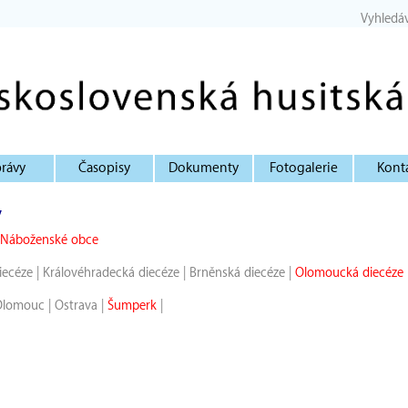
Vyhledá
rávy
Časopisy
Dokumenty
Fotogalerie
Kont
y
Náboženské obce
iecéze
|
Královéhradecká diecéze
|
Brněnská diecéze
|
Olomoucká diecéze
Olomouc
|
Ostrava
|
Šumperk
|