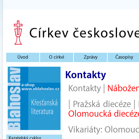
Úvod
O církvi
Zprávy
Časopisy
Kontakty
Kontakty
|
Nábožen
|
Pražská diecéze
|
Olomoucká diecéz
Vikariáty:
Olomou
Kazatelský cyklus