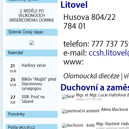
Litovel
2. NEDĚLE PO
Husova 804/22
VELIKONOCÍCH
(MISERICORDIAS DOMINI)
784 01
Týdeník Český zápas
telefon: 777 737 7
e-mail:
ccsh.litove
Kalendář
www:
Harfový večer
21
DUB
Olomoucká diecéze | vi
Bílkův "Mojžíš" před
25
Staronovou
Duchovní a zamě
DUB
synagogou
Mgr. et Mgr. Lucie Haltofová (f
XXIII. Pouť na
27
mobil: 777 737 759
Sázavě
KVĚ
Alena Macková (
Pozvánky
Mgr. Vlastimír Halt
Pošta @ccsh.cz
e-mail: vlastimir.haltof