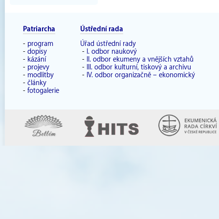
Patriarcha
Ústřední rada
-
program
Úřad ústřední rady
-
dopisy
-
I. odbor naukový
-
kázání
-
II. odbor ekumeny a vnějších vztahů
-
projevy
-
III. odbor kulturní, tiskový a archivu
-
modlitby
-
IV. odbor organizačně – ekonomický
-
články
-
fotogalerie