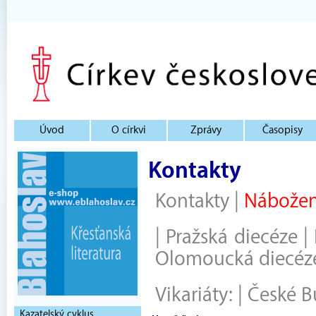
Úvod
O církvi
Zprávy
Časopisy
Kontakty
Kontakty
|
Nábožen
|
Pražská diecéze
|
Olomoucká diecéz
Vikariáty:
|
České B
Kazatelský cyklus