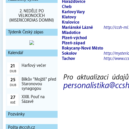
Horažďovice
Cheb
2. NEDĚLE PO
Karlovy Vary
VELIKONOCÍCH
Klatovy
(MISERICORDIAS DOMINI)
Kralovice
Mariánské Lázně
http://ccsh-ml
Týdeník Český zápas
Mladotice
Plzeň-východ
Plzeň-západ
Rokycany-Nové Město
Kalendář
Sokolov
http://mysteri
Tachov
http://www.ccs
Harfový večer
21
DUB
Pro aktualizaci údaj
Bílkův "Mojžíš" před
25
personalistika@ccsh
Staronovou
DUB
synagogou
XXIII. Pouť na
27
Sázavě
KVĚ
Pozvánky
Pošta @ccsh.cz