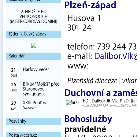
Plzeň-západ
2. NEDĚLE PO
Husova 1
VELIKONOCÍCH
(MISERICORDIAS DOMINI)
301 24
Týdeník Český zápas
telefon: 739 244 7
e-mail:
Dalibor.Vik
Kalendář
www:
Harfový večer
21
DUB
Plzeňská diecéze | vikar
Bílkův "Mojžíš" před
25
Staronovou
Duchovní a zamě
DUB
synagogou
ThDr. Dalibor Jiří Vik, Ph.D. (far
XXIII. Pouť na
27
mobil: 739 244 734 | e-mail: Dalibor.Vi
Sázavě
KVĚ
Bohoslužby
Pozvánky
pravidelné
Pošta @ccsh.cz