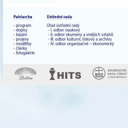
Patriarcha
Ústřední rada
-
program
Úřad ústřední rady
-
dopisy
-
I. odbor naukový
-
kázání
-
II. odbor ekumeny a vnějších vztahů
-
projevy
-
III. odbor kulturní, tiskový a archivu
-
modlitby
-
IV. odbor organizačně – ekonomický
-
články
-
fotogalerie