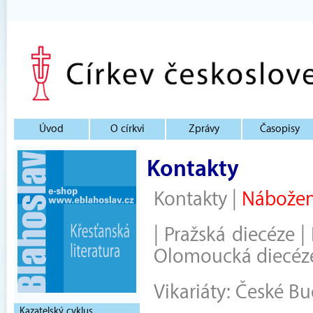
Úvod
O církvi
Zprávy
Časopisy
Kontakty
Kontakty
|
Nábožen
|
Pražská diecéze
|
Olomoucká diecéz
Vikariáty:
České Bu
Kazatelský cyklus