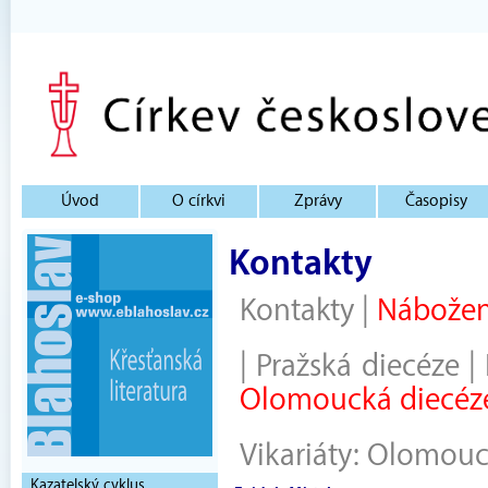
Úvod
O církvi
Zprávy
Časopisy
Kontakty
Kontakty
|
Nábožen
|
Pražská diecéze
|
Olomoucká diecéz
Vikariáty:
Olomou
Kazatelský cyklus