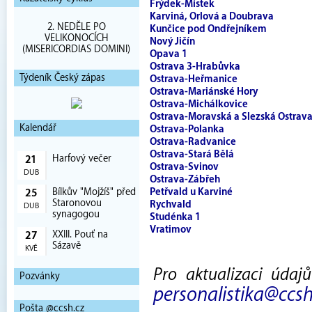
Frýdek-Místek
Karviná, Orlová a Doubrava
2. NEDĚLE PO
Kunčice pod Ondřejníkem
VELIKONOCÍCH
Nový Jičín
(MISERICORDIAS DOMINI)
Opava 1
Ostrava 3-Hrabůvka
Týdeník Český zápas
Ostrava-Heřmanice
Ostrava-Mariánské Hory
Ostrava-Michálkovice
Ostrava-Moravská a Slezská Ostrav
Kalendář
Ostrava-Polanka
Ostrava-Radvanice
Ostrava-Stará Bělá
Harfový večer
21
Ostrava-Svinov
DUB
Ostrava-Zábřeh
Bílkův "Mojžíš" před
Petřvald u Karviné
25
Staronovou
Rychvald
DUB
synagogou
Studénka 1
Vratimov
XXIII. Pouť na
27
Sázavě
KVĚ
Pro aktualizaci údaj
Pozvánky
personalistika@ccsh
Pošta @ccsh.cz