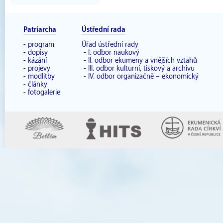
Patriarcha
Ústřední rada
-
program
Úřad ústřední rady
-
dopisy
-
I. odbor naukový
-
kázání
-
II. odbor ekumeny a vnějších vztahů
-
projevy
-
III. odbor kulturní, tiskový a archivu
-
modlitby
-
IV. odbor organizačně – ekonomický
-
články
-
fotogalerie