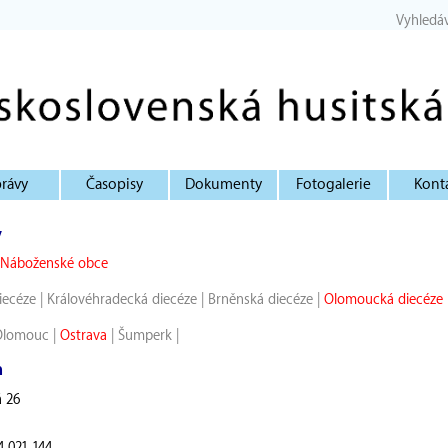
Vyhledá
rávy
Časopisy
Dokumenty
Fotogalerie
Kont
y
Náboženské obce
iecéze
|
Královéhradecká diecéze
|
Brněnská diecéze
|
Olomoucká diecéze
Olomouc
|
Ostrava
|
Šumperk
|
n
á 26