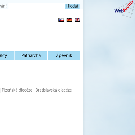
vání:
akty
Patriarcha
Zpěvník
|
Plzeňská diecéze
|
Bratislavská diecéze