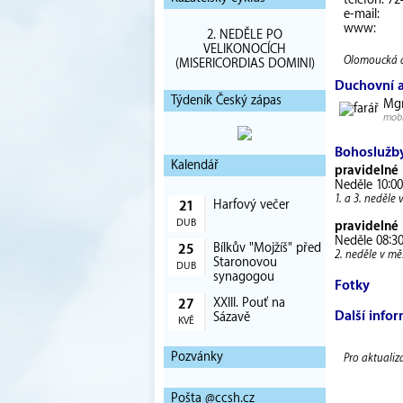
telefon: 72
e-mail:
www:
2. NEDĚLE PO
VELIKONOCÍCH
Olomoucká di
(MISERICORDIAS DOMINI)
Duchovní 
Týdeník Český zápas
Mgr
mobi
Bohoslužb
Kalendář
pravidelné
Neděle 10:00
1. a 3. neděle 
Harfový večer
21
DUB
pravidelné
Neděle 08:30
Bílkův "Mojžíš" před
25
2. neděle v měs
Staronovou
DUB
synagogou
Fotky
XXIII. Pouť na
27
Další info
Sázavě
KVĚ
Pozvánky
Pro aktualiz
Pošta @ccsh.cz