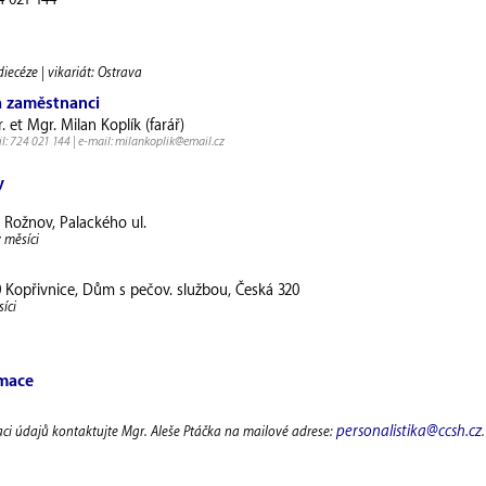
4 021 144
ecéze | vikariát: Ostrava
a zaměstnanci
. et Mgr. Milan Koplík (farář)
l: 724 021 144 | e-mail: milankoplik@email.cz
y
 Rožnov, Palackého ul.
v měsíci
 Kopřivnice, Dům s pečov. službou, Česká 320
íci
rmace
personalistika@ccsh.cz
aci údajů kontaktujte Mgr. Aleše Ptáčka na mailové adrese:
.