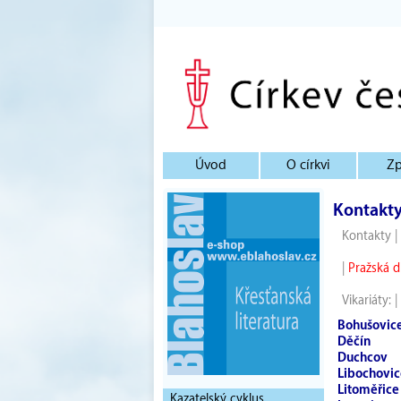
Úvod
O církvi
Zp
Kontakt
Kontakty
|
|
Pražská d
Vikariáty:
|
Bohušovice
Děčín
Duchcov
Libochovic
Litoměřice
Kazatelský cyklus