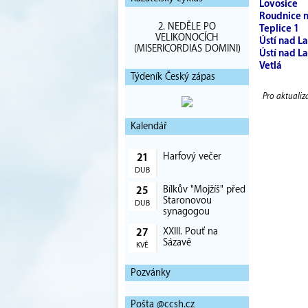
Lovosice
Roudnice 
2. NEDĚLE PO
Teplice 1
VELIKONOCÍCH
Ústí nad 
(MISERICORDIAS DOMINI)
Ústí nad L
Vetlá
Týdeník Český zápas
Pro aktualiz
Kalendář
Harfový večer
21
DUB
Bílkův "Mojžíš" před
25
Staronovou
DUB
synagogou
XXIII. Pouť na
27
Sázavě
KVĚ
Pozvánky
Pošta @ccsh.cz