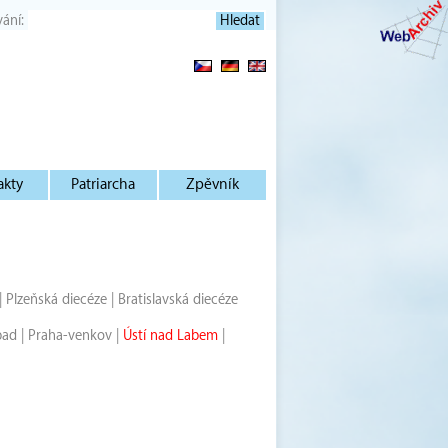
vání:
akty
Patriarcha
Zpěvník
|
Plzeňská diecéze
|
Bratislavská diecéze
pad
|
Praha-venkov
|
Ústí nad Labem
|