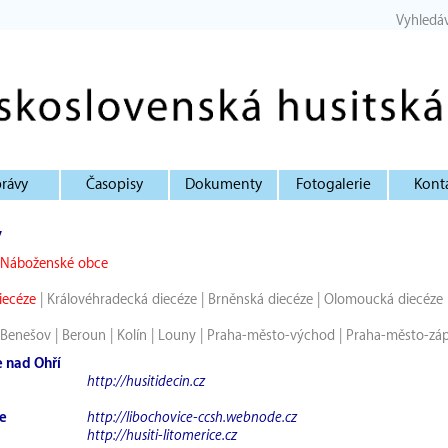
Vyhledá
rávy
Časopisy
Dokumenty
Fotogalerie
Kont
y
Náboženské obce
iecéze
|
Královéhradecká diecéze
|
Brněnská diecéze
|
Olomoucká diecéze
Benešov
|
Beroun
|
Kolín
|
Louny
|
Praha-město-východ
|
Praha-město-zá
 nad Ohří
http://husitidecin.cz
e
http://libochovice-ccsh.webnode.cz
http://husiti-litomerice.cz