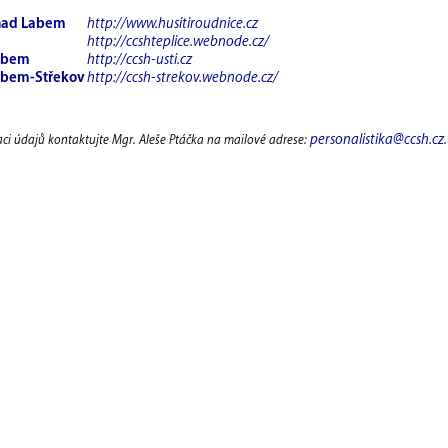
nad Labem
http://www.husitiroudnice.cz
http://ccshteplice.webnode.cz/
Labem
http://ccsh-usti.cz
abem-Střekov
http://ccsh-strekov.webnode.cz/
personalistika@ccsh.cz
aci údajů kontaktujte Mgr. Aleše Ptáčka na mailové adrese:
.