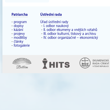
Patriarcha
Ústřední rada
-
program
Úřad ústřední rady
-
dopisy
-
I. odbor naukový
-
kázání
-
II. odbor ekumeny a vnějších vztahů
-
projevy
-
III. odbor kulturní, tiskový a archivu
-
modlitby
-
IV. odbor organizačně – ekonomický
-
články
-
fotogalerie