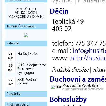
východ
|
Praha-mě
2. NEDĚLE PO
Děčín
VELIKONOCÍCH
(MISERICORDIAS DOMINI)
Teplická 49
Týdeník Český zápas
405 02
telefon: 775 347 7
Kalendář
e-mail:
info@husiti
Harfový večer
21
www:
http://husiti
DUB
Bílkův "Mojžíš" před
25
Pražská diecéze | vikar
Staronovou
DUB
synagogou
Duchovní a zamě
XXIII. Pouť na
27
Sázavě
KVĚ
Mgr. Vladimír Volráb (farář)
e-mail: vladimir.volrab@ccshpraha.cz
Pozvánky
Bohoslužby
Pošta @ccsh.cz