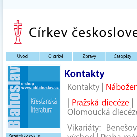
Úvod
O církvi
Zprávy
Časopisy
Kontakty
Kontakty
|
Nábožen
|
Pražská diecéze
|
Olomoucká diecéz
Vikariáty:
Benešov
Kazatelský cyklus