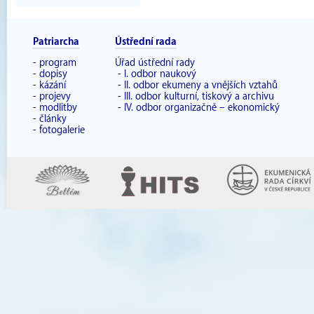
Patriarcha
Ústřední rada
-
program
Úřad ústřední rady
-
dopisy
-
I. odbor naukový
-
kázání
-
II. odbor ekumeny a vnějších vztahů
-
projevy
-
III. odbor kulturní, tiskový a archivu
-
modlitby
-
IV. odbor organizačně – ekonomický
-
články
-
fotogalerie