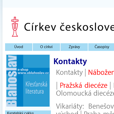
Úvod
O církvi
Zprávy
Časopisy
Kontakty
Kontakty
|
Nábožen
|
Pražská diecéze
|
Olomoucká diecéz
Vikariáty:
Benešov
Kazatelský cyklus