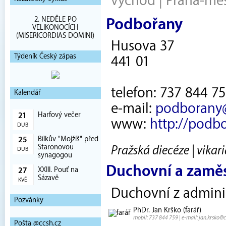
východ
|
Praha-mě
2. NEDĚLE PO
Podbořany
VELIKONOCÍCH
(MISERICORDIAS DOMINI)
Husova 37
Týdeník Český zápas
441 01
telefon: 737 844 7
Kalendář
e-mail:
podborany@
Harfový večer
21
www:
http://podb
DUB
Bílkův "Mojžíš" před
25
Staronovou
Pražská diecéze | vikar
DUB
synagogou
Duchovní a zamě
XXIII. Pouť na
27
Sázavě
KVĚ
Duchovní z admini
Pozvánky
PhDr. Jan Krško (farář)
mobil: 737 844 759 | e-mail: jan.krsko@
Pošta @ccsh.cz