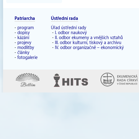
Patriarcha
Ústřední rada
-
program
Úřad ústřední rady
-
dopisy
-
I. odbor naukový
-
kázání
-
II. odbor ekumeny a vnějších vztahů
-
projevy
-
III. odbor kulturní, tiskový a archivu
-
modlitby
-
IV. odbor organizačně – ekonomický
-
články
-
fotogalerie