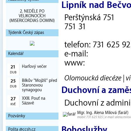
Lipník nad Bečv
2. NEDĚLE PO
Perštýnská 751
VELIKONOCÍCH
(MISERICORDIAS DOMINI)
751 31
Týdeník Český zápas
telefon: 731 625 9
e-mail:
Kalendář
www:
Harfový večer
21
DUB
Olomoucká diecéze | vi
Bílkův "Mojžíš" před
25
Staronovou
DUB
Duchovní a zamě
synagogou
XXIII. Pouť na
27
Duchovní z admini
Sázavě
KVĚ
Mgr. Ing. Alena Milová (farář)
Pozvánky
mobil: 731 625 925 | e-mail: alena.milo
Bohoslužby
Pošta @ccsh.cz