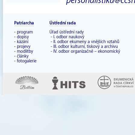
personalistika@ccsh
Patriarcha
Ústřední rada
-
program
Úřad ústřední rady
-
dopisy
-
I. odbor naukový
-
kázání
-
II. odbor ekumeny a vnějších vztahů
-
projevy
-
III. odbor kulturní, tiskový a archivu
-
modlitby
-
IV. odbor organizačně – ekonomický
-
články
-
fotogalerie