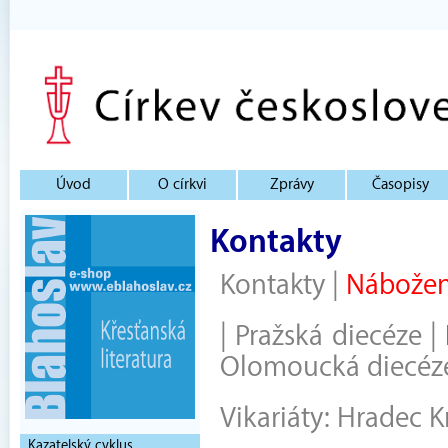
Úvod
O církvi
Zprávy
Časopisy
Kontakty
Kontakty
|
Nábožen
|
Pražská diecéze
|
Olomoucká diecéz
Vikariáty:
Hradec K
Kazatelský cyklus