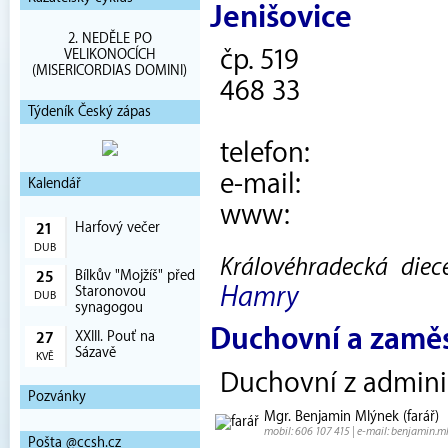
Jenišovice
2. NEDĚLE PO
čp. 519
VELIKONOCÍCH
(MISERICORDIAS DOMINI)
468 33
Týdeník Český zápas
telefon:
e-mail:
Kalendář
www:
Harfový večer
21
DUB
Královéhradecká diecé
Bílkův "Mojžíš" před
25
Hamry
Staronovou
DUB
synagogou
Duchovní a zamě
XXIII. Pouť na
27
Sázavě
KVĚ
Duchovní z admini
Pozvánky
Mgr. Benjamin Mlýnek (farář)
mobil: 606 107 415 | e-mail: benjamin.
Pošta @ccsh.cz