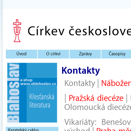
Úvod
O církvi
Zprávy
Časopisy
Kontakty
Kontakty
|
Nábožen
|
Pražská diecéze
|
Olomoucká diecéz
Vikariáty:
Benešov
Kazatelský cyklus