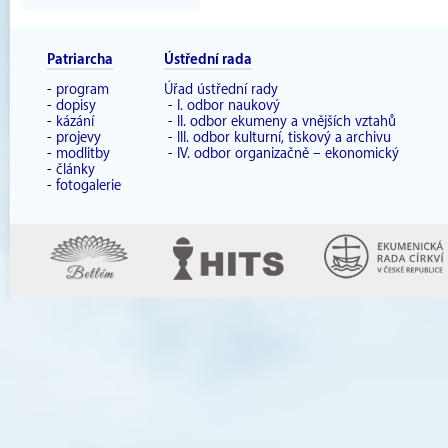
Patriarcha
Ústřední rada
-
program
Úřad ústřední rady
-
dopisy
-
I. odbor naukový
-
kázání
-
II. odbor ekumeny a vnějších vztahů
-
projevy
-
III. odbor kulturní, tiskový a archivu
-
modlitby
-
IV. odbor organizačně – ekonomický
-
články
-
fotogalerie