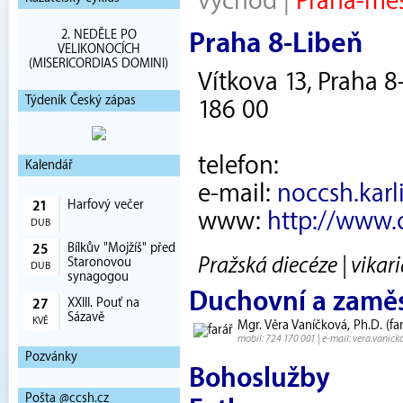
východ
|
Praha-mě
2. NEDĚLE PO
Praha 8-Libeň
VELIKONOCÍCH
(MISERICORDIAS DOMINI)
Vítkova 13, Praha 8
Týdeník Český zápas
186 00
telefon:
Kalendář
e-mail:
noccsh.kar
Harfový večer
21
www:
http://www.c
DUB
Bílkův "Mojžíš" před
25
Pražská diecéze | vika
Staronovou
DUB
synagogou
Duchovní a zamě
XXIII. Pouť na
27
Sázavě
KVĚ
Mgr. Věra Vaníčková, Ph.D. (far
mobil: 724 170 001 | e-mail: vera.vani
Pozvánky
Bohoslužby
Pošta @ccsh.cz