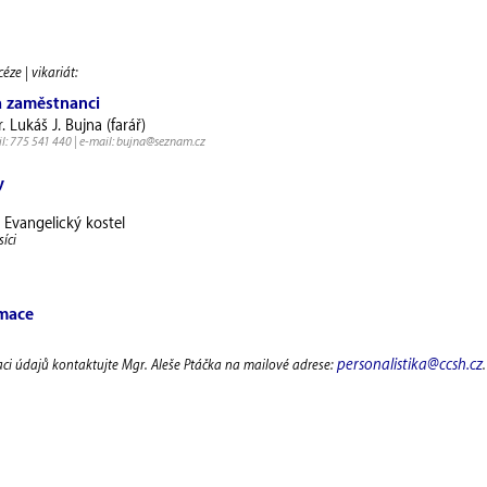
éze | vikariát:
a zaměstnanci
. Lukáš J. Bujna (farář)
l: 775 541 440 | e-mail: bujna@seznam.cz
y
 Evangelický kostel
íci
rmace
personalistika@ccsh.cz
aci údajů kontaktujte Mgr. Aleše Ptáčka na mailové adrese:
.