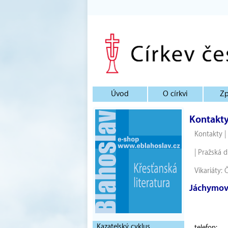
Úvod
O církvi
Zp
Kontakt
Kontakty
|
|
Pražská d
Vikariáty:
Č
Jáchymo
Kazatelský cyklus