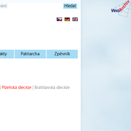
vání:
akty
Patriarcha
Zpěvník
|
Plzeňská diecéze
|
Bratislavská diecéze