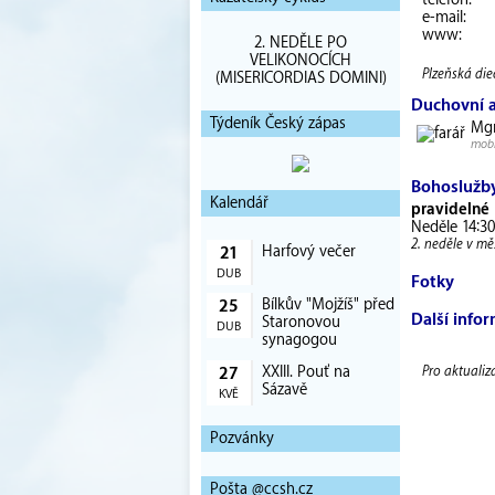
telefon:
e-mail:
www:
2. NEDĚLE PO
VELIKONOCÍCH
Plzeňská diec
(MISERICORDIAS DOMINI)
Duchovní 
Týdeník Český zápas
Mgr
mobi
Bohoslužb
Kalendář
pravidelné
Neděle 14:30
2. neděle v měs
Harfový večer
21
DUB
Fotky
Bílkův "Mojžíš" před
25
Další info
Staronovou
DUB
synagogou
XXIII. Pouť na
Pro aktualiz
27
Sázavě
KVĚ
Pozvánky
Pošta @ccsh.cz