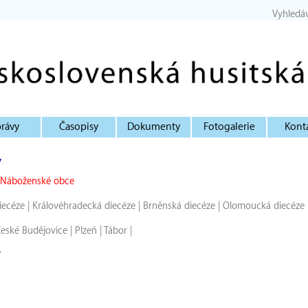
Vyhledá
rávy
Časopisy
Dokumenty
Fotogalerie
Kont
y
Náboženské obce
iecéze
|
Královéhradecká diecéze
|
Brněnská diecéze
|
Olomoucká diecéze
eské Budějovice
|
Plzeň
|
Tábor
|
v