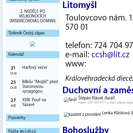
Litomyšl
2. NEDĚLE PO
Toulovcovo nám. 1
VELIKONOCÍCH
(MISERICORDIAS DOMINI)
570 01
Týdeník Český zápas
telefon: 724 704 97
e-mail:
ccsh@lit.cz
Kalendář
www:
Harfový večer
21
DUB
Královéhradecká diecéze
Bílkův "Mojžíš" před
25
Staronovou
Duchovní a zamě
DUB
synagogou
Štěpán Klásek (farář)
XXIII. Pouť na
27
mobil: 724 704 977 | e-mail: stepan.kla
Sázavě
KVĚ
Lenka Klásková (k
Pozvánky
Bohoslužby
Pošta @ccsh.cz