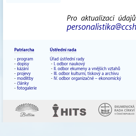
Pro aktualizaci údaj
personalistika@ccsh
Patriarcha
Ústřední rada
-
program
Úřad ústřední rady
-
dopisy
-
I. odbor naukový
-
kázání
-
II. odbor ekumeny a vnějších vztahů
-
projevy
-
III. odbor kulturní, tiskový a archivu
-
modlitby
-
IV. odbor organizačně – ekonomický
-
články
-
fotogalerie