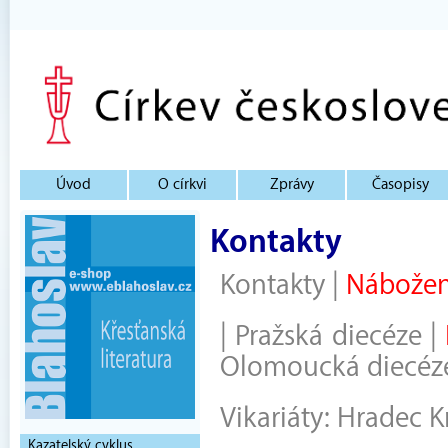
Úvod
O církvi
Zprávy
Časopisy
Kontakty
Kontakty
|
Nábožen
|
Pražská diecéze
|
Olomoucká diecéz
Vikariáty:
Hradec K
Kazatelský cyklus