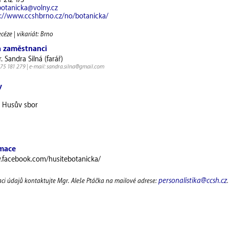
1 212 173
otanicka@volny.cz
p://www.ccshbrno.cz/no/botanicka/
céze | vikariát: Brno
a zaměstnanci
. Sandra Silná (farář)
 775 181 279 | e-mail: sandra.silna@gmail.com
y
0 Husův sbor
rmace
.facebook.com/husitebotanicka/
personalistika@ccsh.cz
aci údajů kontaktujte Mgr. Aleše Ptáčka na mailové adrese:
.