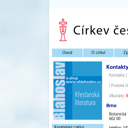
Úvod
O církvi
Zp
Kontakt
Kontakty
|
|
Pražská d
Vikariáty:
Brno
Botanická 
602 00
Kazatelský cyklus