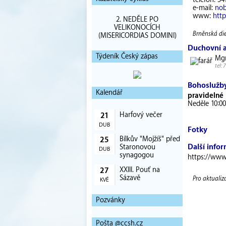
telefon: 54
e-mail:
nob
www:
htt
2. NEDĚLE PO
VELIKONOCÍCH
Brněnská die
(MISERICORDIAS DOMINI)
Duchovní 
Týdeník Český zápas
Mgr
tel:
Bohoslužb
Kalendář
pravidelné
Neděle 10:0
Harfový večer
21
DUB
Fotky
Bílkův "Mojžíš" před
25
Další info
Staronovou
DUB
synagogou
https://www
XXIII. Pouť na
27
Sázavě
Pro aktualiz
KVĚ
Pozvánky
Pošta @ccsh.cz