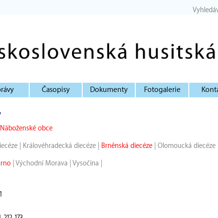
Vyhledá
rávy
Časopisy
Dokumenty
Fotogalerie
Kont
y
Náboženské obce
iecéze
|
Královéhradecká diecéze
|
Brněnská diecéze
|
Olomoucká diecéze
Brno
|
Východní Morava
|
Vysočina
|
1