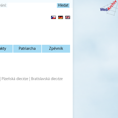
vání:
akty
Patriarcha
Zpěvník
|
Plzeňská diecéze
|
Bratislavská diecéze