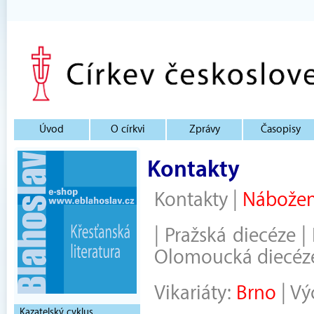
Úvod
O církvi
Zprávy
Časopisy
Kontakty
Kontakty
|
Nábožen
|
Pražská diecéze
|
Olomoucká diecéz
Vikariáty:
Brno
|
Vý
Kazatelský cyklus