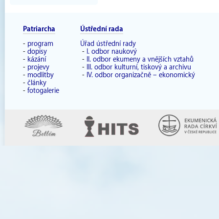
Patriarcha
Ústřední rada
-
program
Úřad ústřední rady
-
dopisy
-
I. odbor naukový
-
kázání
-
II. odbor ekumeny a vnějších vztahů
-
projevy
-
III. odbor kulturní, tiskový a archivu
-
modlitby
-
IV. odbor organizačně – ekonomický
-
články
-
fotogalerie