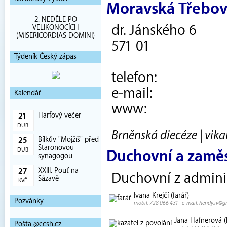
Moravská Třebo
2. NEDĚLE PO
dr. Jánského 6
VELIKONOCÍCH
(MISERICORDIAS DOMINI)
571 01
Týdeník Český zápas
telefon:
e-mail:
Kalendář
www:
Harfový večer
21
DUB
Brněnská diecéze | vika
Bílkův "Mojžíš" před
25
Staronovou
DUB
Duchovní a zamě
synagogou
XXIII. Pouť na
27
Duchovní z admini
Sázavě
KVĚ
Ivana Krejčí (farář)
Pozvánky
mobil: 728 066 431 | e-mail: hendy.iv@
Jana Hafnerová (k
Pošta @ccsh.cz