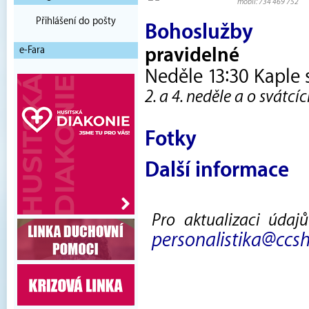
mobil: 734 469 752
Přihlášení do pošty
Bohoslužby
e-Fara
pravidelné
Neděle 13:30 Kaple
2. a 4. neděle a o svátcí
Fotky
Další informace
Pro aktualizaci údaj
personalistika@ccsh