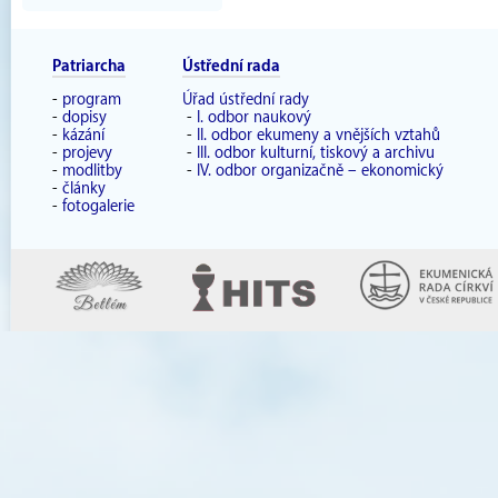
Patriarcha
Ústřední rada
-
program
Úřad ústřední rady
-
dopisy
-
I. odbor naukový
-
kázání
-
II. odbor ekumeny a vnějších vztahů
-
projevy
-
III. odbor kulturní, tiskový a archivu
-
modlitby
-
IV. odbor organizačně – ekonomický
-
články
-
fotogalerie