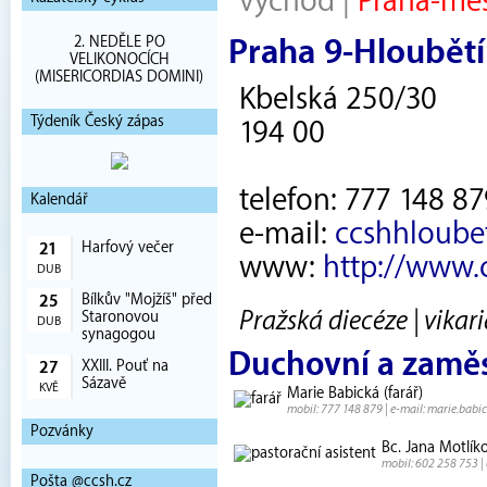
východ
|
Praha-mě
2. NEDĚLE PO
Praha 9-Hloubět
VELIKONOCÍCH
(MISERICORDIAS DOMINI)
Kbelská 250/30
Týdeník Český zápas
194 00
telefon: 777 148 87
Kalendář
e-mail:
ccshhloube
Harfový večer
21
www:
http://www.
DUB
Bílkův "Mojžíš" před
25
Pražská diecéze | vika
Staronovou
DUB
synagogou
Duchovní a zamě
XXIII. Pouť na
27
Sázavě
KVĚ
Marie Babická (farář)
mobil: 777 148 879 | e-mail: marie.bab
Pozvánky
Bc. Jana Motlíko
mobil: 602 258 753 |
Pošta @ccsh.cz