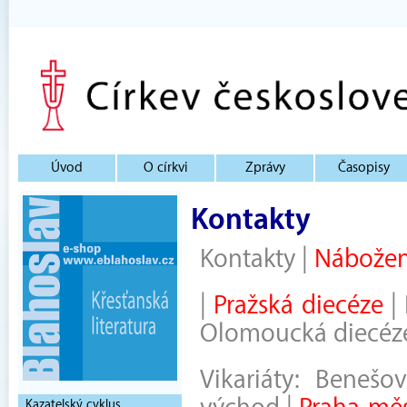
Úvod
O církvi
Zprávy
Časopisy
Kontakty
Kontakty
|
Nábožen
|
Pražská diecéze
|
Olomoucká diecéz
Vikariáty:
Benešov
Kazatelský cyklus