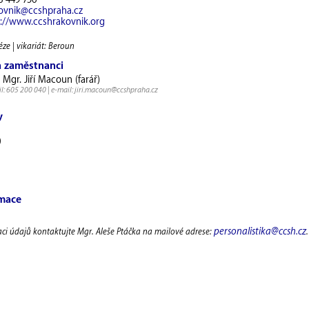
8 449 756
ovnik@ccshpraha.cz
p://www.ccshrakovnik.org
éze | vikariát: Beroun
a zaměstnanci
. Mgr. Jiří Macoun (farář)
l: 605 200 040 | e-mail: jiri.macoun@ccshpraha.cz
y
0
rmace
personalistika@ccsh.cz
aci údajů kontaktujte Mgr. Aleše Ptáčka na mailové adrese:
.