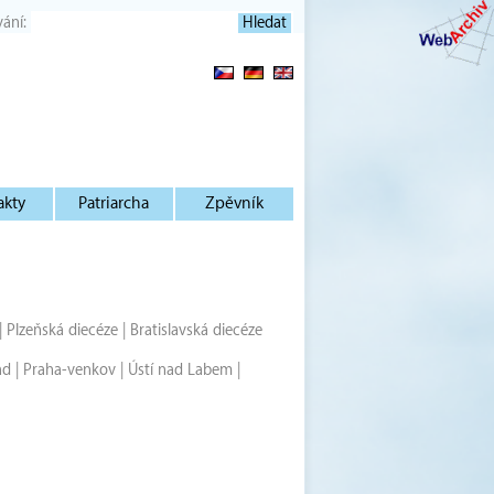
vání:
akty
Patriarcha
Zpěvník
|
Plzeňská diecéze
|
Bratislavská diecéze
ad
|
Praha-venkov
|
Ústí nad Labem
|