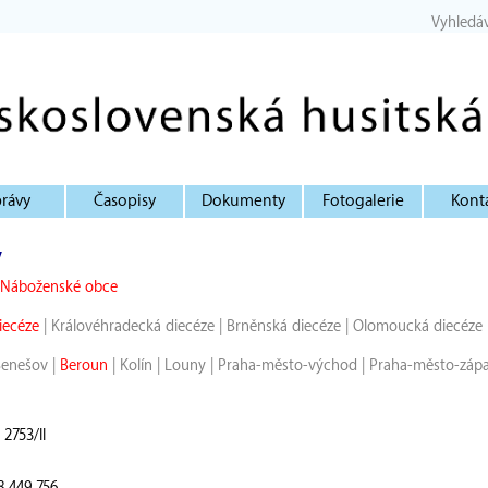
Vyhledá
rávy
Časopisy
Dokumenty
Fotogalerie
Kont
y
Náboženské obce
iecéze
|
Královéhradecká diecéze
|
Brněnská diecéze
|
Olomoucká diecéze
Benešov
|
Beroun
|
Kolín
|
Louny
|
Praha-město-východ
|
Praha-město-záp
2753/II