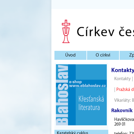
Úvod
O církvi
Zp
Kontakt
Kontakty
|
|
Pražská d
Vikariáty:
Rakovník
Havlíčkova 
269 01
Kazatelský cyklus