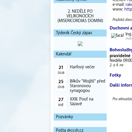
telefon: 72
e-mail:
rak
www:
htt
2. NEDĚLE PO
VELIKONOCÍCH
Pražská diec
(MISERICORDIAS DOMINI)
Duchovní 
Týdeník Český zápas
Ing
mobi
Bohoslužb
Kalendář
pravidelné
Neděle 09:0
2. a 4. ne
Harfový večer
21
DUB
Fotky
Bílkův "Mojžíš" před
25
Další info
Staronovou
DUB
synagogou
XXIII. Pouť na
Pro aktualiz
27
Sázavě
KVĚ
Pozvánky
Pošta @ccsh.cz