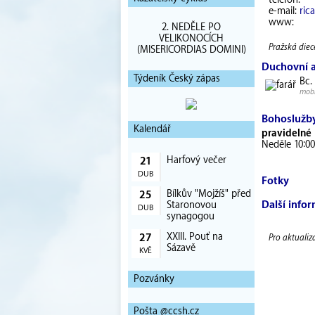
telefon:
e-mail:
ric
www:
2. NEDĚLE PO
VELIKONOCÍCH
Pražská diec
(MISERICORDIAS DOMINI)
Duchovní 
Týdeník Český zápas
Bc.
mobi
Bohoslužb
Kalendář
pravidelné
Neděle 10:00
Harfový večer
21
DUB
Fotky
Bílkův "Mojžíš" před
25
Další info
Staronovou
DUB
synagogou
XXIII. Pouť na
27
Pro aktualiz
Sázavě
KVĚ
Pozvánky
Pošta @ccsh.cz