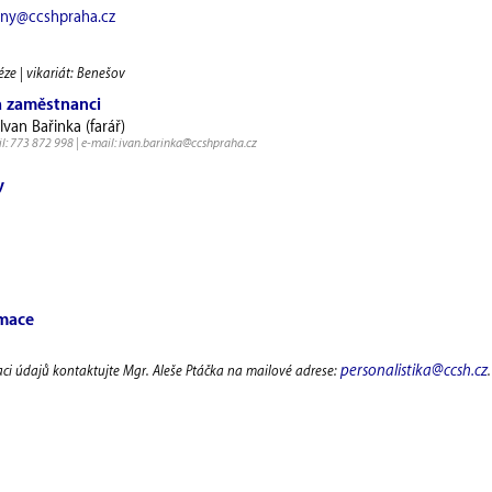
any@ccshpraha.cz
éze | vikariát: Benešov
a zaměstnanci
 Ivan Bařinka (farář)
l: 773 872 998 | e-mail: ivan.barinka@ccshpraha.cz
y
rmace
personalistika@ccsh.cz
aci údajů kontaktujte Mgr. Aleše Ptáčka na mailové adrese:
.