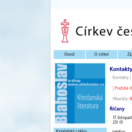
Úvod
O církvi
Zp
Kontakt
Kontakty
|
|
Pražská d
Vikariáty:
Říčany
17. listopa
251 01
Kazatelský cyklus