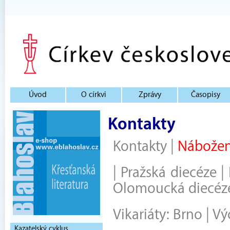
Úvod
O církvi
Zprávy
Časopisy
Kontakty
Kontakty
|
Nábožen
|
Pražská diecéze
|
Olomoucká diecéz
Vikariáty:
Brno
|
Vý
Kazatelský cyklus