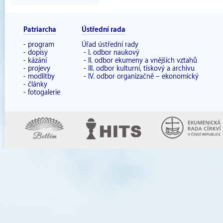
Patriarcha
Ústřední rada
-
program
Úřad ústřední rady
-
dopisy
-
I. odbor naukový
-
kázání
-
II. odbor ekumeny a vnějších vztahů
-
projevy
-
III. odbor kulturní, tiskový a archivu
-
modlitby
-
IV. odbor organizačně – ekonomický
-
články
-
fotogalerie