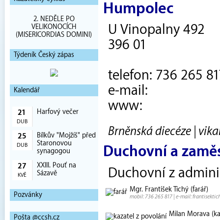
Humpolec
2. NEDĚLE PO
U Vinopalny 492
VELIKONOCÍCH
(MISERICORDIAS DOMINI)
396 01
Týdeník Český zápas
telefon: 736 265 81
e-mail:
Kalendář
www:
Harfový večer
21
DUB
Brněnská diecéze | vika
Bílkův "Mojžíš" před
25
Staronovou
DUB
Duchovní a zamě
synagogou
XXIII. Pouť na
27
Duchovní z admini
Sázavě
KVĚ
Mgr. František Tichý (farář)
Pozvánky
mobil: 736 265 817 | e-mail: frantisekti
Milan Morava (ka
Pošta @ccsh.cz