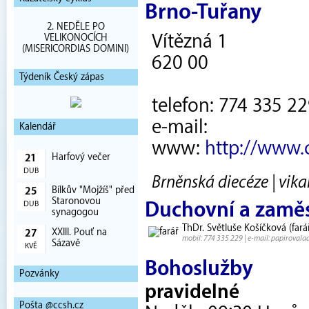
Brno-Tuřany
2. NEDĚLE PO
Vítězná 1
VELIKONOCÍCH
(MISERICORDIAS DOMINI)
620 00
Týdeník Český zápas
telefon: 774 335 2
e-mail:
Kalendář
www:
http://www.
Harfový večer
21
DUB
Brněnská diecéze | vika
Bílkův "Mojžíš" před
25
Staronovou
Duchovní a zamě
DUB
synagogou
ThDr. Světluše Košíčková (fará
XXIII. Pouť na
27
mobil: 774 335 229 | e-mail: papiroval
Sázavě
KVĚ
Bohoslužby
Pozvánky
pravidelné
Pošta @ccsh.cz