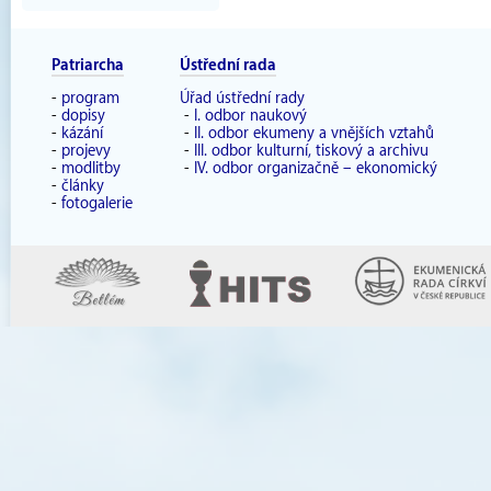
Patriarcha
Ústřední rada
-
program
Úřad ústřední rady
-
dopisy
-
I. odbor naukový
-
kázání
-
II. odbor ekumeny a vnějších vztahů
-
projevy
-
III. odbor kulturní, tiskový a archivu
-
modlitby
-
IV. odbor organizačně – ekonomický
-
články
-
fotogalerie