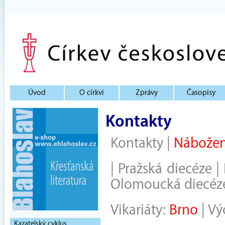
Úvod
O církvi
Zprávy
Časopisy
Kontakty
Kontakty
|
Nábožen
|
Pražská diecéze
|
Olomoucká diecéz
Vikariáty:
Brno
|
Vý
Kazatelský cyklus