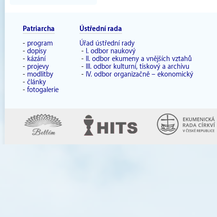
Patriarcha
Ústřední rada
-
program
Úřad ústřední rady
-
dopisy
-
I. odbor naukový
-
kázání
-
II. odbor ekumeny a vnějších vztahů
-
projevy
-
III. odbor kulturní, tiskový a archivu
-
modlitby
-
IV. odbor organizačně – ekonomický
-
články
-
fotogalerie