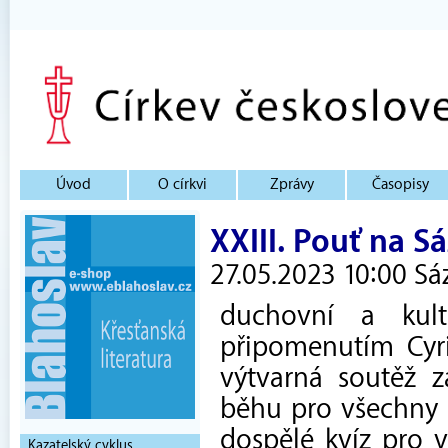
Úvod
O církvi
Zprávy
Časopisy
XXIII. Pouť na S
27.05.2023 10:00 Sá
duchovní a kul
připomenutím Cyr
výtvarná soutěž zá
běhu pro všechny 
dospělé kvíz pro v
Kazatelský cyklus