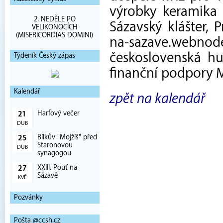
výrobky keramika 
2. NEDĚLE PO
Sázavský klášter,
VELIKONOCÍCH
(MISERICORDIAS DOMINI)
na-sazave.webn
československá hu
Týdeník Český zápas
finanční podpory 
Kalendář
zpět na kalendář
Harfový večer
21
DUB
Bílkův "Mojžíš" před
25
Staronovou
DUB
synagogou
XXIII. Pouť na
27
Sázavě
KVĚ
Pozvánky
Pošta @ccsh.cz