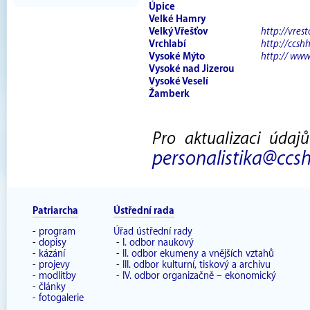
Úpice
Velké Hamry
Velký Vřešťov
http://vrest
Vrchlabí
http://ccsh
Vysoké Mýto
http:// www
Vysoké nad Jizerou
Vysoké Veselí
Žamberk
Pro aktualizaci údaj
personalistika@ccsh
Patriarcha
Ústřední rada
-
program
Úřad ústřední rady
-
dopisy
-
I. odbor naukový
-
kázání
-
II. odbor ekumeny a vnějších vztahů
-
projevy
-
III. odbor kulturní, tiskový a archivu
-
modlitby
-
IV. odbor organizačně – ekonomický
-
články
-
fotogalerie