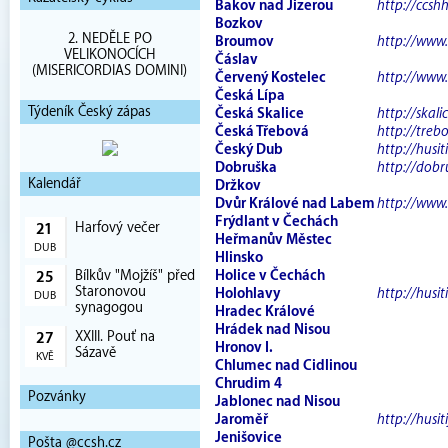
Bakov nad Jizerou
http://ccs
Bozkov
2. NEDĚLE PO
Broumov
http://www
VELIKONOCÍCH
Čáslav
(MISERICORDIAS DOMINI)
Červený Kostelec
http://www.
Česká Lípa
Týdeník Český zápas
Česká Skalice
http://skali
Česká Třebová
http://treb
Český Dub
http://husit
Dobruška
http://dobr
Kalendář
Držkov
Dvůr Králové nad Labem
http://www.
Frýdlant v Čechách
Harfový večer
21
Heřmanův Městec
DUB
Hlinsko
Bílkův "Mojžíš" před
Holice v Čechách
25
Staronovou
Holohlavy
http://husit
DUB
synagogou
Hradec Králové
Hrádek nad Nisou
XXIII. Pouť na
27
Hronov I.
Sázavě
KVĚ
Chlumec nad Cidlinou
Chrudim 4
Pozvánky
Jablonec nad Nisou
Jaroměř
http://husit
Jenišovice
Pošta @ccsh.cz