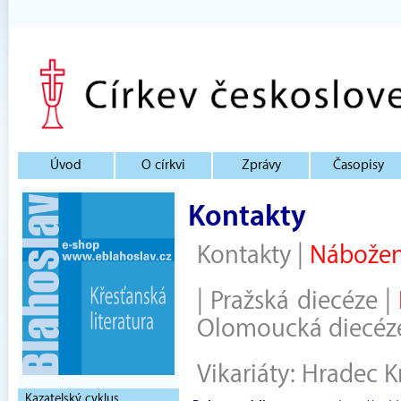
Úvod
O církvi
Zprávy
Časopisy
Kontakty
Kontakty
|
Nábožen
|
Pražská diecéze
|
Olomoucká diecéz
Vikariáty:
Hradec K
Kazatelský cyklus