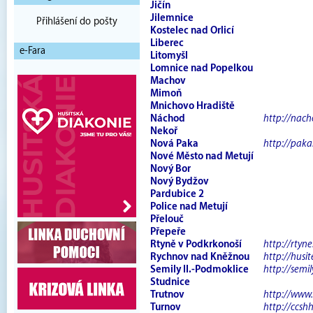
Jičín
Jilemnice
Přihlášení do pošty
Kostelec nad Orlicí
Liberec
e-Fara
Litomyšl
Lomnice nad Popelkou
Machov
Mimoň
Mnichovo Hradiště
Náchod
http://nach
Nekoř
Nová Paka
http://paka
Nové Město nad Metují
Nový Bor
Nový Bydžov
Pardubice 2
Police nad Metují
Přelouč
Přepeře
Rtyně v Podkrkonoší
http://rtyne
Rychnov nad Kněžnou
http://husit
Semily II.-Podmoklice
http://semil
Studnice
Trutnov
http://www.
Turnov
http://ccs