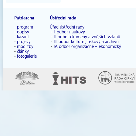
Patriarcha
Ústřední rada
-
program
Úřad ústřední rady
-
dopisy
-
I. odbor naukový
-
kázání
-
II. odbor ekumeny a vnějších vztahů
-
projevy
-
III. odbor kulturní, tiskový a archivu
-
modlitby
-
IV. odbor organizačně – ekonomický
-
články
-
fotogalerie