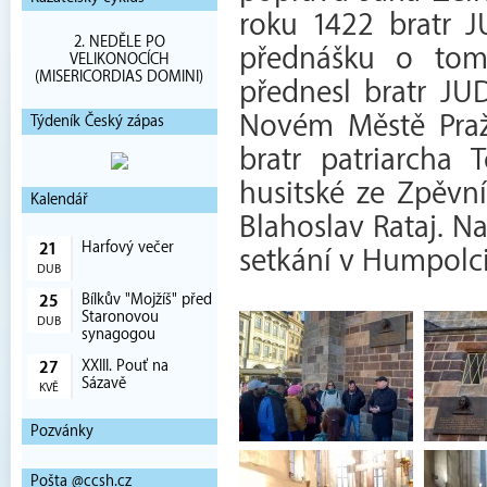
roku 1422 bratr 
2. NEDĚLE PO
přednášku o tomt
VELIKONOCÍCH
(MISERICORDIAS DOMINI)
přednesl bratr JUD
Novém Městě Praž
Týdeník Český zápas
bratr patriarcha
husitské ze Zpěvn
Kalendář
Blahoslav Rataj. N
Harfový večer
21
setkání v Humpolci 
DUB
Bílkův "Mojžíš" před
25
Staronovou
DUB
synagogou
XXIII. Pouť na
27
Sázavě
KVĚ
Pozvánky
Pošta @ccsh.cz