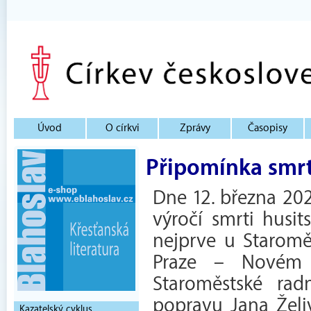
Úvod
O církvi
Zprávy
Časopisy
Připomínka smrt
Dne 12. března 202
výročí smrti husit
nejprve u Staroměs
Praze – Novém 
Staroměstské rad
popravu Jana Želiv
Kazatelský cyklus