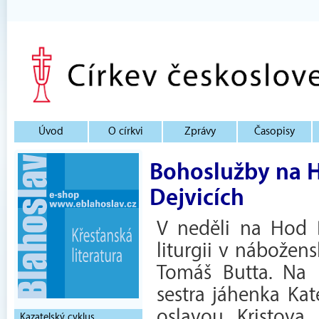
Úvod
O církvi
Zprávy
Časopisy
Bohoslužby na H
Dejvicích
V neděli na Hod B
liturgii v nábožens
Tomáš Butta. Na l
sestra jáhenka Kat
oslavou Kristova 
Kazatelský cyklus