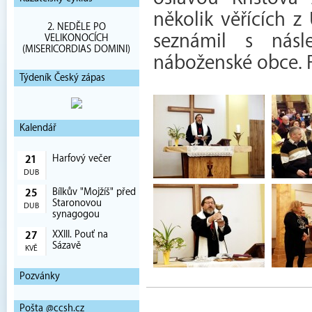
několik věřících z
2. NEDĚLE PO
seznámil s násl
VELIKONOCÍCH
(MISERICORDIAS DOMINI)
náboženské obce. F
Týdeník Český zápas
Kalendář
Harfový večer
21
DUB
Bílkův "Mojžíš" před
25
Staronovou
DUB
synagogou
XXIII. Pouť na
27
Sázavě
KVĚ
Pozvánky
Pošta @ccsh.cz