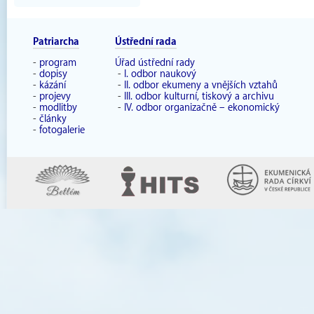
Patriarcha
Ústřední rada
-
program
Úřad ústřední rady
-
dopisy
-
I. odbor naukový
-
kázání
-
II. odbor ekumeny a vnějších vztahů
-
projevy
-
III. odbor kulturní, tiskový a archivu
-
modlitby
-
IV. odbor organizačně – ekonomický
-
články
-
fotogalerie